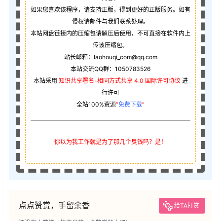
如果您喜欢该程序，请支持正版，得到更好的正版服务。如有
侵权请邮件与我们联系处理。
本站网盘链接内的压缩包请解压后使用，不可直接在软件内上
传该压缩包。
站长邮箱：laohouqi_com@qq.com
本站交流QQ群：1050783526
本站采用
知识共享署名-相同方式共享 4.0 国际许可协议
进
行许可
全站100%资源
“
免费下载
”
你以为我工作就是为了那几个臭钱吗？是！
点点赞赏，手留余香
给TA打赏