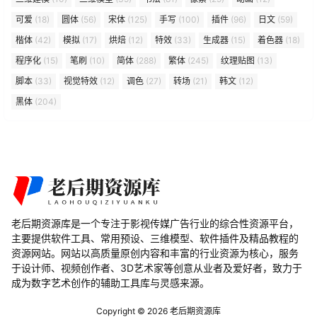
可爱
(18)
圆体
(56)
宋体
(125)
手写
(100)
插件
(96)
日文
(59)
楷体
(42)
模拟
(17)
烘焙
(12)
特效
(33)
生成器
(15)
着色器
(18)
程序化
(15)
笔刷
(10)
简体
(288)
繁体
(245)
纹理贴图
(13)
脚本
(33)
视觉特效
(12)
调色
(27)
转场
(21)
韩文
(12)
黑体
(204)
老后期资源库是一个专注于影视传媒广告行业的综合性资源平台，
主要提供软件工具、常用预设、三维模型、软件插件及精品教程的
资源网站。网站以高质量原创内容和丰富的行业资源为核心，服务
于设计师、视频创作者、3D艺术家等创意从业者及爱好者，致力于
成为数字艺术创作的辅助工具库与灵感来源。
Copyright © 2026
老后期资源库