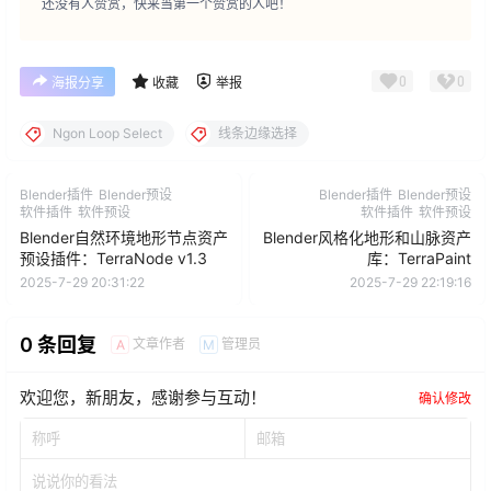
还没有人赞赏，快来当第一个赞赏的人吧！
0
0
海报分享
收藏
举报
Ngon Loop Select
线条边缘选择
Blender插件
Blender预设
Blender插件
Blender预设
软件插件
软件预设
软件插件
软件预设
Blender自然环境地形节点资产
Blender风格化地形和山脉资产
预设插件：TerraNode v1.3
库：TerraPaint
2025-7-29 20:31:22
2025-7-29 22:19:16
0 条回复
文章作者
管理员
A
M
欢迎您，新朋友，感谢参与互动！
确认修改