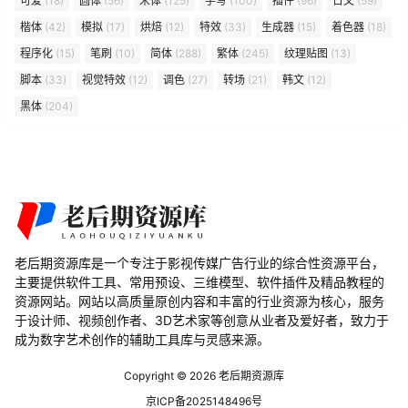
可爱
(18)
圆体
(56)
宋体
(125)
手写
(100)
插件
(96)
日文
(59)
楷体
(42)
模拟
(17)
烘焙
(12)
特效
(33)
生成器
(15)
着色器
(18)
程序化
(15)
笔刷
(10)
简体
(288)
繁体
(245)
纹理贴图
(13)
脚本
(33)
视觉特效
(12)
调色
(27)
转场
(21)
韩文
(12)
黑体
(204)
老后期资源库是一个专注于影视传媒广告行业的综合性资源平台，
主要提供软件工具、常用预设、三维模型、软件插件及精品教程的
资源网站。网站以高质量原创内容和丰富的行业资源为核心，服务
于设计师、视频创作者、3D艺术家等创意从业者及爱好者，致力于
成为数字艺术创作的辅助工具库与灵感来源。
Copyright © 2026
老后期资源库
京ICP备2025148496号