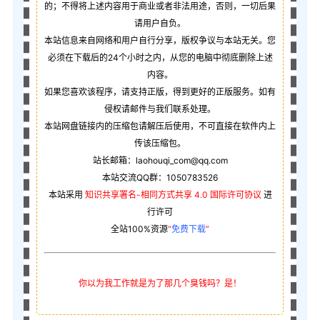
的；不得将上述内容用于商业或者非法用途，否则，一切后果
请用户自负。
本站信息来自网络和用户自行分享，版权争议与本站无关。您
必须在下载后的24个小时之内，从您的电脑中彻底删除上述
内容。
如果您喜欢该程序，请支持正版，得到更好的正版服务。如有
侵权请邮件与我们联系处理。
本站网盘链接内的压缩包请解压后使用，不可直接在软件内上
传该压缩包。
站长邮箱：laohouqi_com@qq.com
本站交流QQ群：1050783526
本站采用
知识共享署名-相同方式共享 4.0 国际许可协议
进
行许可
全站100%资源
“
免费下载
”
你以为我工作就是为了那几个臭钱吗？是！