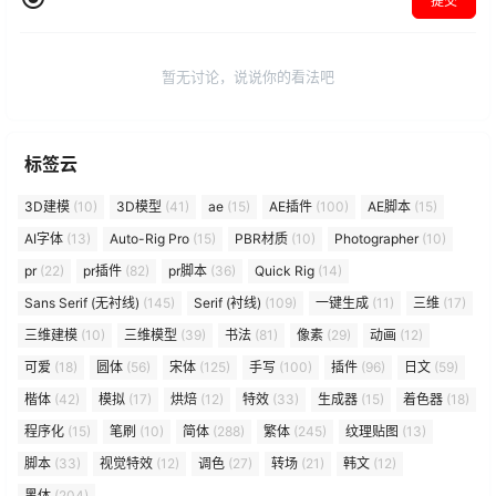
提交
暂无讨论，说说你的看法吧
标签云
3D建模
(10)
3D模型
(41)
ae
(15)
AE插件
(100)
AE脚本
(15)
AI字体
(13)
Auto-Rig Pro
(15)
PBR材质
(10)
Photographer
(10)
pr
(22)
pr插件
(82)
pr脚本
(36)
Quick Rig
(14)
Sans Serif (无衬线)
(145)
Serif (衬线)
(109)
一键生成
(11)
三维
(17)
三维建模
(10)
三维模型
(39)
书法
(81)
像素
(29)
动画
(12)
可爱
(18)
圆体
(56)
宋体
(125)
手写
(100)
插件
(96)
日文
(59)
楷体
(42)
模拟
(17)
烘焙
(12)
特效
(33)
生成器
(15)
着色器
(18)
程序化
(15)
笔刷
(10)
简体
(288)
繁体
(245)
纹理贴图
(13)
脚本
(33)
视觉特效
(12)
调色
(27)
转场
(21)
韩文
(12)
黑体
(204)