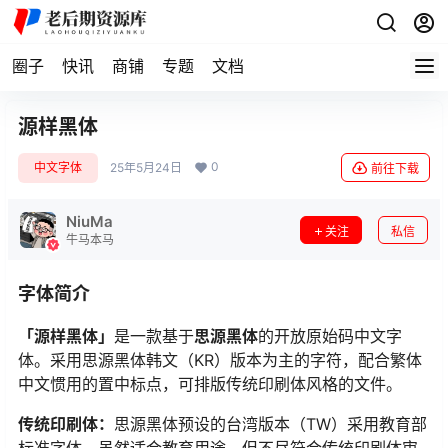
圈子
快讯
商铺
专题
文档
源样黑体
0
中文字体
25年5月24日
前往下载
NiuMa
关注
私信
牛马本马
字体简介
「源样黑体」
是一款基于
思源黑体
的开放原始码中文字
体。采用思源黑体韩文（KR）版本为主的字符，配合繁体
中文惯用的置中标点，可排版传统印刷体风格的文件。
传统印刷体：
思源黑体预设的台湾版本（TW）采用教育部