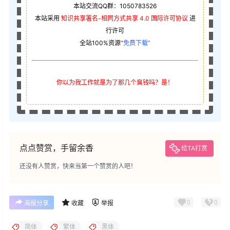
本站交流QQ群：1050783526
本站采用
知识共享署名-相同方式共享 4.0 国际许可协议
进
行许可
全站100%资源
“
免费下载
”
你以为我工作就是为了那几个臭钱吗？是！
点点赞赏，手留余香
给TA打赏
还没有人赞赏，快来当第一个赞赏的人吧！
0
0
海报分享
收藏
举报
简体
繁体
黑体