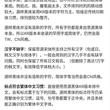
标准字体，虽然适合教育用途，但不尽符合传统印刷体审
美观。例如点、挑、撇笔画太多，文件排列时的的跳动感
较大。源样黑体采用KR版本的字符为主，较接近传统印刷
体习惯，排列感较为整齐。
源样黑体并没有造新的字符，所有字符都是来自思源黑体
本身。所以KR版本未收录的罕用字或简体字，仍然会是
TW、CN风格。
汉字不缺字：
保留思源宋体所支持之所有汉字（包或日、
韩文汉字与简体字），一般会用到的汉字几乎不会有缺字
问题。同时也保留了所有日文假名。（但删除了高达1万字
的韩文字，有效降低字体档大小。）
源样黑体并没有造新的字符，简体字等当然会是CN风格。
标点符合繁体中文习惯：
直接使用思源黑体KR版本排中
文，会有标点置于左下的问题。源样黑体的标点符号仍采
用繁体中文习惯，逗号、句号等都置于正中央。并且系统
能正确识别为繁体中文字体。