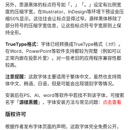
另外，思源黑体的标点符号如「，」「。」设定有比例宽
度的压缩字宽，在Illustrator、InDesign等环境下预设会压
缩50%显示。这往往会让标点显得过窄。源样黑体移除了
部分符号的压缩字宽信息，让这些标点符号字宽原则上保
持全形。
TrueType格式：
字体已经转换成TrueType格式（.ttf）。
在Word、PowerPoint等软件支持都较为完整（例如可以
正常内嵌在投影片里）。对一些老旧的应用程序兼容性都
较高。
注意提醒：
这款字体主要适用于繁体中文，虽然也支持简
体中文、韩语、日语，但是可能会出现错别字等情况。
安装后在PS、AI、word等软件中若找不到该字体，可搜索
名字「
源樣黑體
」，字体安装方法与常见问题：
点击查看
版权许可
根据作者发布字体页面的声明，这款字体完全免费公开，