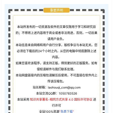
重要声明
本站所发布的一切资源及软件的文章仅限用于学习和研究目
的；不得将上述内容用于商业或者非法用途，否则，一切后果
请用户自负。
本站信息来自网络和用户自行分享，版权争议与本站无关。您
必须在下载后的24个小时之内，从您的电脑中彻底删除上述
内容。
如果您喜欢该程序，请支持正版，得到更好的正版服务。如有
侵权请邮件与我们联系处理。
本站网盘链接内的压缩包请解压后使用，不可直接在软件内上
传该压缩包。
站长邮箱：laohouqi_com@qq.com
本站交流QQ群：1050783526
本站采用
知识共享署名-相同方式共享 4.0 国际许可协议
进
行许可
全站100%资源
“
免费下载
”