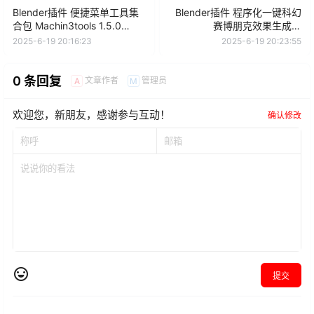
Blender插件 便捷菜单工具集
Blender插件 程序化一键科幻
合包 Machin3tools 1.5.0
赛博朋克效果生成器
DeusEx
Procedural One Click Sci-Fi
2025-6-19 20:16:23
2025-6-19 20:23:55
Cyberpunk Effect Generator
0 条回复
文章作者
管理员
A
M
欢迎您，新朋友，感谢参与互动！
确认修改
提交