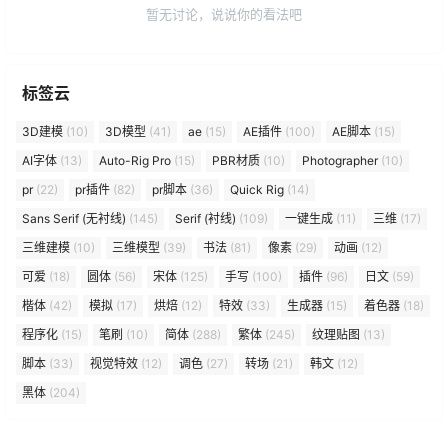
暂无讨论，说说你的看法吧
标签云
3D建模
(10)
3D模型
(41)
ae
(15)
AE插件
(100)
AE脚本
(15)
AI字体
(13)
Auto-Rig Pro
(15)
PBR材质
(10)
Photographer
(10)
pr
(22)
pr插件
(82)
pr脚本
(36)
Quick Rig
(14)
Sans Serif (无衬线)
(145)
Serif (衬线)
(109)
一键生成
(11)
三维
(17)
三维建模
(10)
三维模型
(39)
书法
(81)
像素
(29)
动画
(12)
可爱
(18)
圆体
(56)
宋体
(125)
手写
(100)
插件
(96)
日文
(59)
楷体
(42)
模拟
(17)
烘焙
(12)
特效
(33)
生成器
(15)
着色器
(18)
程序化
(15)
笔刷
(10)
简体
(288)
繁体
(245)
纹理贴图
(13)
脚本
(33)
视觉特效
(12)
调色
(27)
转场
(21)
韩文
(12)
黑体
(204)