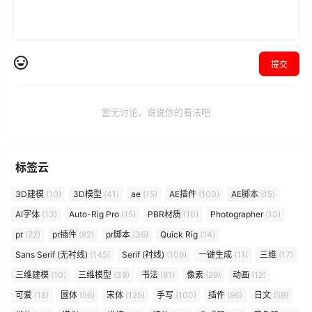
提交
暂无讨论，说说你的看法吧
标签云
3D建模
(10)
3D模型
(41)
ae
(15)
AE插件
(100)
AE脚本
(15)
AI字体
(13)
Auto-Rig Pro
(15)
PBR材质
(10)
Photographer
(10)
pr
(22)
pr插件
(82)
pr脚本
(36)
Quick Rig
(14)
Sans Serif (无衬线)
(145)
Serif (衬线)
(109)
一键生成
(11)
三维
(17)
三维建模
(10)
三维模型
(39)
书法
(81)
像素
(29)
动画
(12)
可爱
(18)
圆体
(56)
宋体
(125)
手写
(100)
插件
(96)
日文
(59)