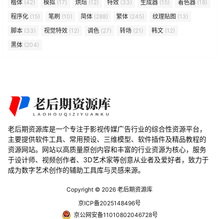
楷体
(42)
模拟
(17)
烘焙
(12)
特效
(33)
生成器
(15)
着色器
(18)
程序化
(15)
笔刷
(10)
简体
(288)
繁体
(245)
纹理贴图
(13)
脚本
(33)
视觉特效
(12)
调色
(27)
转场
(21)
韩文
(12)
黑体
(204)
老后期资源库是一个专注于影视传媒广告行业的综合性资源平台，
主要提供软件工具、常用预设、三维模型、软件插件及精品教程的
资源网站。网站以高质量原创内容和丰富的行业资源为核心，服务
于设计师、视频创作者、3D艺术家等创意从业者及爱好者，致力于
成为数字艺术创作的辅助工具库与灵感来源。
Copyright © 2026
老后期资源库
京ICP备2025148496号
京公网安备11010802046728号