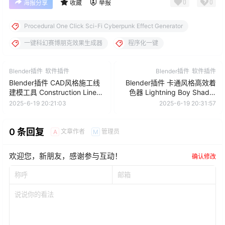
0
0
海报分享
收藏
举报
Procedural One Click Sci-Fi Cyberpunk Effect Generator
一键科幻赛博朋克效果生成器
程序化一键
Blender插件
软件插件
Blender插件
软件插件
Blender插件 CAD风格施工线
Blender插件 卡通风格高效着
建模工具 Construction Lines
色器 Lightning Boy Shader
0.9.6.6+使用教程
V2.1.4
2025-6-19 20:21:03
2025-6-19 20:31:57
0 条回复
文章作者
管理员
A
M
欢迎您，新朋友，感谢参与互动！
确认修改