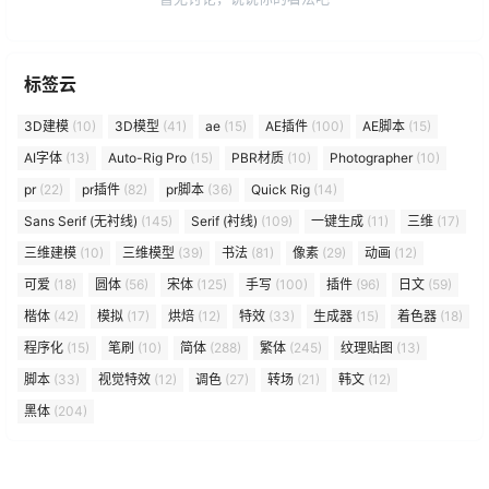
标签云
3D建模
(10)
3D模型
(41)
ae
(15)
AE插件
(100)
AE脚本
(15)
AI字体
(13)
Auto-Rig Pro
(15)
PBR材质
(10)
Photographer
(10)
pr
(22)
pr插件
(82)
pr脚本
(36)
Quick Rig
(14)
Sans Serif (无衬线)
(145)
Serif (衬线)
(109)
一键生成
(11)
三维
(17)
三维建模
(10)
三维模型
(39)
书法
(81)
像素
(29)
动画
(12)
可爱
(18)
圆体
(56)
宋体
(125)
手写
(100)
插件
(96)
日文
(59)
楷体
(42)
模拟
(17)
烘焙
(12)
特效
(33)
生成器
(15)
着色器
(18)
程序化
(15)
笔刷
(10)
简体
(288)
繁体
(245)
纹理贴图
(13)
脚本
(33)
视觉特效
(12)
调色
(27)
转场
(21)
韩文
(12)
黑体
(204)